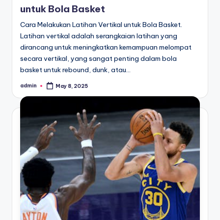
untuk Bola Basket
Cara Melakukan Latihan Vertikal untuk Bola Basket.
Latihan vertikal adalah serangkaian latihan yang
dirancang untuk meningkatkan kemampuan melompat
secara vertikal, yang sangat penting dalam bola
basket untuk rebound, dunk, atau…
admin
May 8, 2025
Posted
by