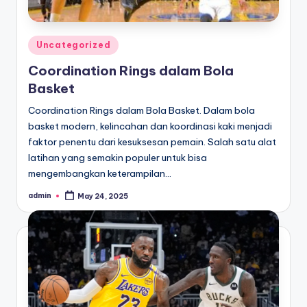
Posted
Uncategorized
in
Coordination Rings dalam Bola
Basket
Coordination Rings dalam Bola Basket. Dalam bola
basket modern, kelincahan dan koordinasi kaki menjadi
faktor penentu dari kesuksesan pemain. Salah satu alat
latihan yang semakin populer untuk bisa
mengembangkan keterampilan…
admin
May 24, 2025
Posted
by