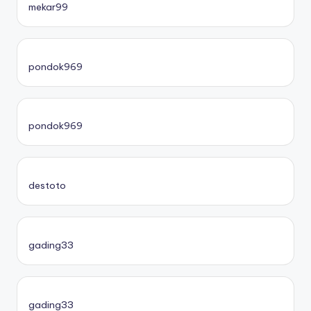
mekar99
pondok969
pondok969
destoto
gading33
gading33