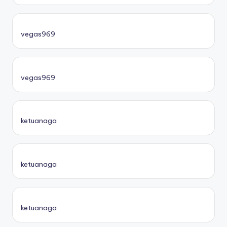
vegas969
vegas969
ketuanaga
ketuanaga
ketuanaga