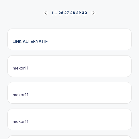
Posts
1
…
26
27
28
29
30
PREVIOUS
NEXT
PAGE
PAGE
pagination
LINK ALTERNATIF :
mekar11
mekar11
mekar11