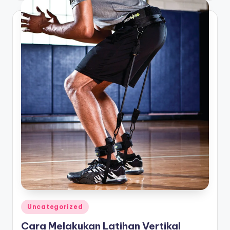
Posted
Uncategorized
in
Cara Melakukan Latihan Vertikal