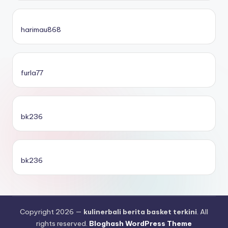
harimau868
furla77
bk236
bk236
Copyright 2026 —
kulinerbali berita basket terkini
. All
rights reserved.
Bloghash WordPress Theme