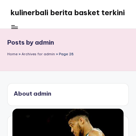
kulinerbali berita basket terkini
Skip
to
kulinerbali
content
memberikan
berita
Posts by admin
tentang
bola
Home
»
Archives for admin
»
Page 28
terkini
About admin