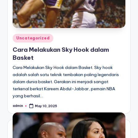
Posted
Uncategorized
in
Cara Melakukan Sky Hook dalam
Basket
Cara Melakukan Sky Hook dalam Basket. Sky hook
adalah salah satu teknik tembakan paling legendaris
dalam dunia basket. Gerakan ini menjadi sangat
terkenal berkat Kareem Abdul-Jabbar, pemain NBA
yang berhasil…
admin
May 10, 2025
Posted
by