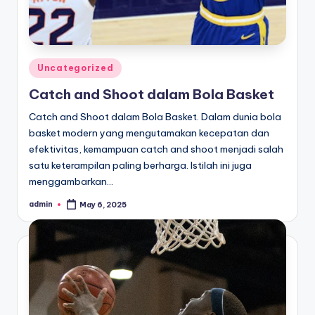
Posted
Uncategorized
in
Catch and Shoot dalam Bola Basket
Catch and Shoot dalam Bola Basket. Dalam dunia bola
basket modern yang mengutamakan kecepatan dan
efektivitas, kemampuan catch and shoot menjadi salah
satu keterampilan paling berharga. Istilah ini juga
menggambarkan…
admin
May 6, 2025
Posted
by