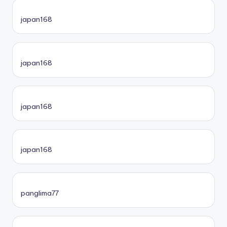
japan168
japan168
japan168
japan168
panglima77