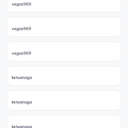
vegas969
vegas969
vegas969
ketuanaga
ketuanaga
ketuanaga