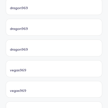
dragon969
dragon969
dragon969
vegas969
vegas969