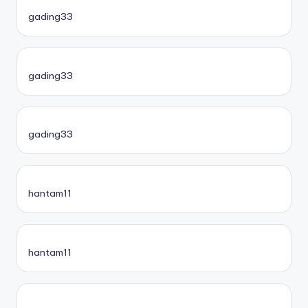
gading33
gading33
gading33
hantam11
hantam11