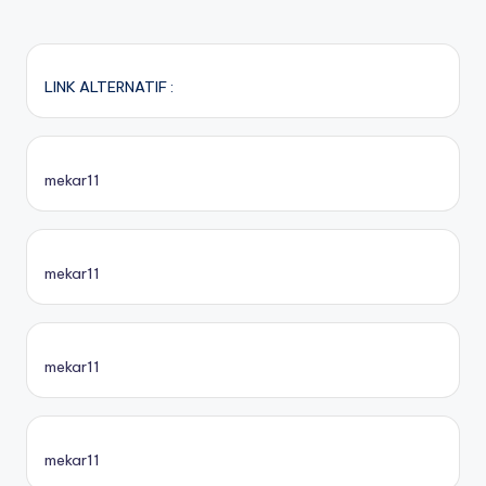
LINK ALTERNATIF :
mekar11
mekar11
mekar11
mekar11