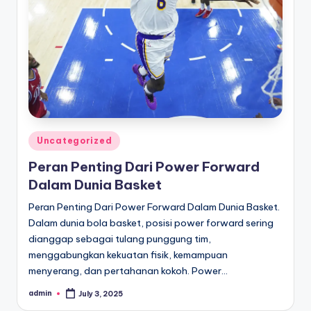
Posted
Uncategorized
in
Peran Penting Dari Power Forward
Dalam Dunia Basket
Peran Penting Dari Power Forward Dalam Dunia Basket.
Dalam dunia bola basket, posisi power forward sering
dianggap sebagai tulang punggung tim,
menggabungkan kekuatan fisik, kemampuan
menyerang, dan pertahanan kokoh. Power…
admin
July 3, 2025
Posted
by