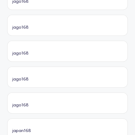
jago168
jago168
jago168
jago168
jago168
japan168