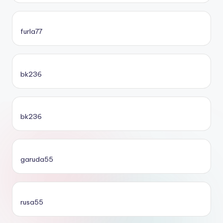
furla77
bk236
bk236
garuda55
rusa55