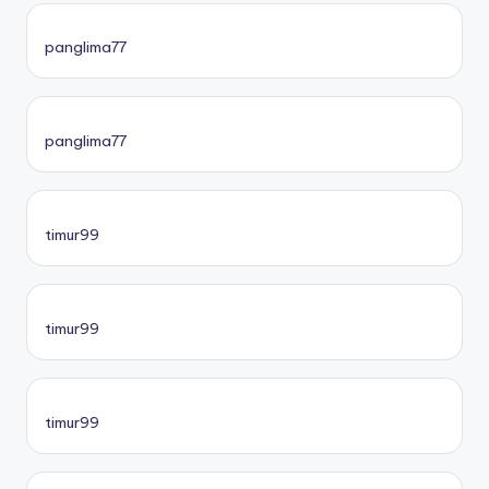
panglima77
panglima77
timur99
timur99
timur99