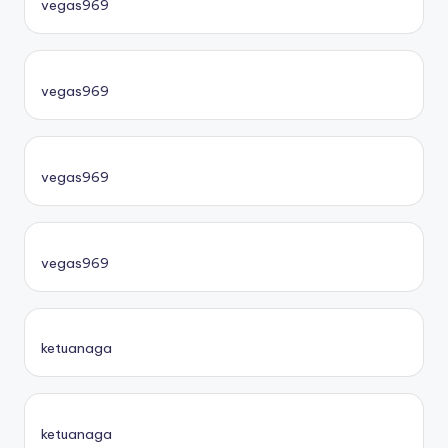
vegas969
vegas969
vegas969
vegas969
ketuanaga
ketuanaga