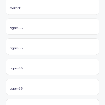
mekar11
agam66
agam66
agam66
agam66