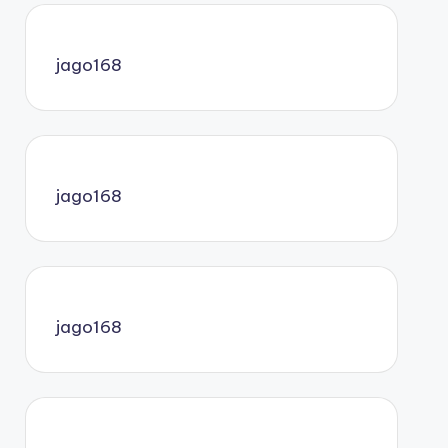
jago168
jago168
jago168