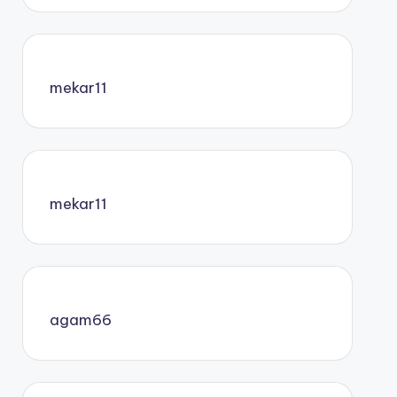
mekar11
mekar11
agam66