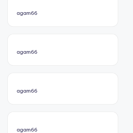
agam66
agam66
agam66
agam66