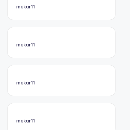
mekar11
mekar11
mekar11
mekar11