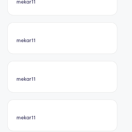
mekar11
mekar11
mekar11
mekar11