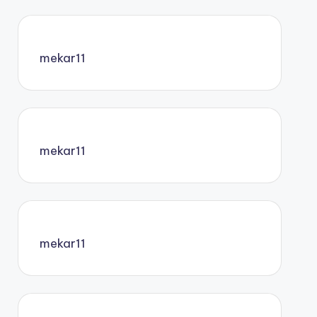
mekar11
mekar11
mekar11