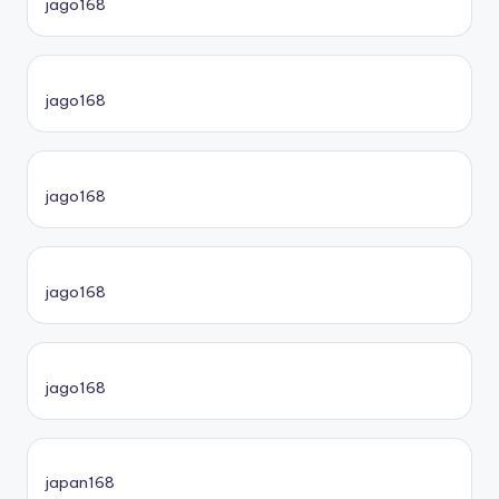
jago168
jago168
jago168
jago168
jago168
japan168