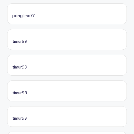
panglima77
timur99
timur99
timur99
timur99