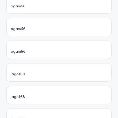
agam66
agam66
agam66
jago168
jago168