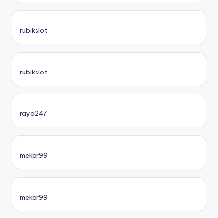
rubikslot
rubikslot
raya247
mekar99
mekar99