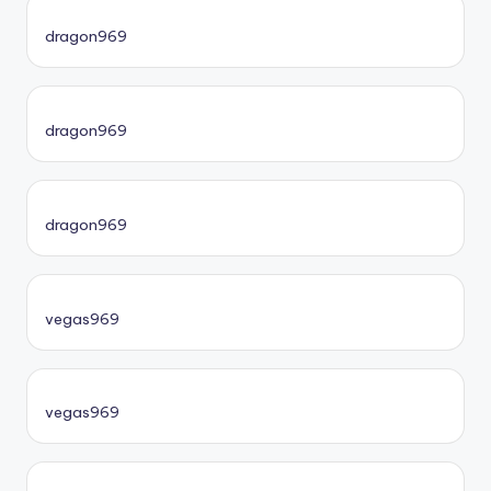
dragon969
dragon969
dragon969
vegas969
vegas969