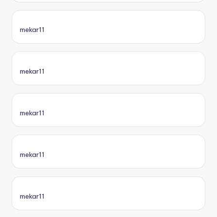
mekar11
mekar11
mekar11
mekar11
mekar11