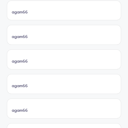
agam66
agam66
agam66
agam66
agam66