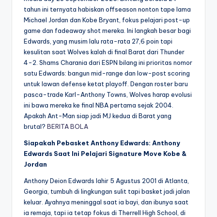
tahun ini ternyata habiskan offseason nonton tape lama
Michael Jordan dan Kobe Bryant, fokus pelajari post-up
game dan fadeaway shot mereka. Ini langkah besar bagi
Edwards, yang musim lalu rata-rata 27,6 poin tapi
kesulitan saat Wolves kalah di final Barat dari Thunder
4-2. Shams Charania dari ESPN bilang ini prioritas nomor
satu Edwards: bangun mid-range dan low-post scoring
untuk lawan defense ketat playoff. Dengan roster baru
pasca-trade Karl-Anthony Towns, Wolves harap evolusi
ini bawa mereka ke final NBA pertama sejak 2004.
Apakah Ant-Man siap jadi MJ kedua di Barat yang
brutal?
BERITA BOLA
Siapakah Pebasket Anthony Edwards: Anthony
Edwards Saat Ini Pelajari Signature Move Kobe &
Jordan
Anthony Deion Edwards lahir 5 Agustus 2001 di Atlanta,
Georgia, tumbuh di lingkungan sulit tapi basket jadi jalan
keluar. Ayahnya meninggal saat ia bayi, dan ibunya saat
ia remaja, tapi ia tetap fokus di Therrell High School, di