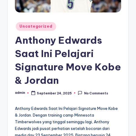
Posted
Uncategorized
in
Anthony Edwards
Saat Ini Pelajari
Signature Move Kobe
& Jordan
admin
September 24, 2025
No Comments
Posted
by
Anthony Edwards Saat Ini Pelajari Signature Move Kobe
& Jordan. Dengan training camp Minnesota
Timberwolves yang tinggal seminggu lagi, Anthony
Edwards jadi pusat perhatian setelah bocoran dari
media day 23 September 2025. Bintang berusia 24