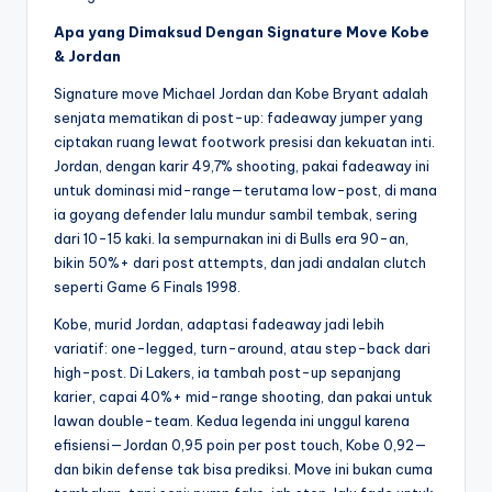
Apa yang Dimaksud Dengan Signature Move Kobe
& Jordan
Signature move Michael Jordan dan Kobe Bryant adalah
senjata mematikan di post-up: fadeaway jumper yang
ciptakan ruang lewat footwork presisi dan kekuatan inti.
Jordan, dengan karir 49,7% shooting, pakai fadeaway ini
untuk dominasi mid-range—terutama low-post, di mana
ia goyang defender lalu mundur sambil tembak, sering
dari 10-15 kaki. Ia sempurnakan ini di Bulls era 90-an,
bikin 50%+ dari post attempts, dan jadi andalan clutch
seperti Game 6 Finals 1998.
Kobe, murid Jordan, adaptasi fadeaway jadi lebih
variatif: one-legged, turn-around, atau step-back dari
high-post. Di Lakers, ia tambah post-up sepanjang
karier, capai 40%+ mid-range shooting, dan pakai untuk
lawan double-team. Kedua legenda ini unggul karena
efisiensi—Jordan 0,95 poin per post touch, Kobe 0,92—
dan bikin defense tak bisa prediksi. Move ini bukan cuma