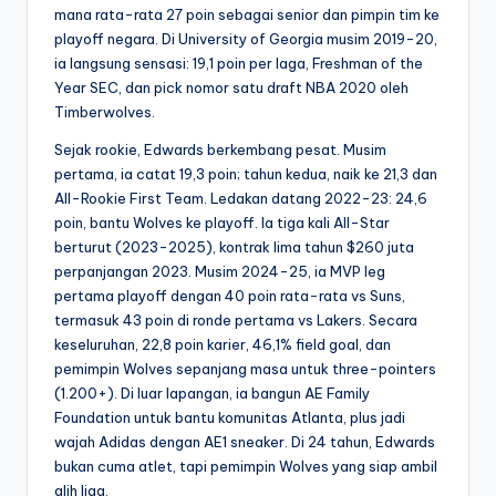
mana rata-rata 27 poin sebagai senior dan pimpin tim ke
playoff negara. Di University of Georgia musim 2019-20,
ia langsung sensasi: 19,1 poin per laga, Freshman of the
Year SEC, dan pick nomor satu draft NBA 2020 oleh
Timberwolves.
Sejak rookie, Edwards berkembang pesat. Musim
pertama, ia catat 19,3 poin; tahun kedua, naik ke 21,3 dan
All-Rookie First Team. Ledakan datang 2022-23: 24,6
poin, bantu Wolves ke playoff. Ia tiga kali All-Star
berturut (2023-2025), kontrak lima tahun $260 juta
perpanjangan 2023. Musim 2024-25, ia MVP leg
pertama playoff dengan 40 poin rata-rata vs Suns,
termasuk 43 poin di ronde pertama vs Lakers. Secara
keseluruhan, 22,8 poin karier, 46,1% field goal, dan
pemimpin Wolves sepanjang masa untuk three-pointers
(1.200+). Di luar lapangan, ia bangun AE Family
Foundation untuk bantu komunitas Atlanta, plus jadi
wajah Adidas dengan AE1 sneaker. Di 24 tahun, Edwards
bukan cuma atlet, tapi pemimpin Wolves yang siap ambil
alih liga.