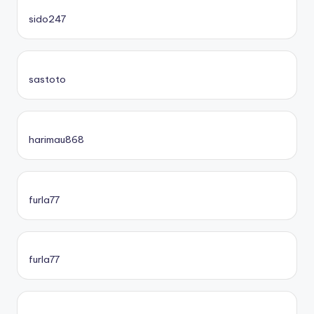
sido247
sastoto
harimau868
furla77
furla77