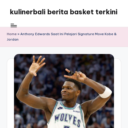
kulinerbali berita basket terkini
Skip
to
kulinerbali
content
memberikan
berita
Home
»
Anthony Edwards Saat Ini Pelajari Signature Move Kobe &
Jordan
tentang
bola
terkini