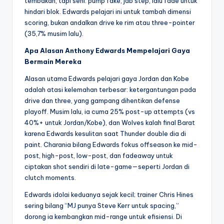
tembakan, tapi seni: pump fake, jab step, lalu fade untuk
hindari blok. Edwards pelajari ini untuk tambah dimensi
scoring, bukan andalkan drive ke rim atau three-pointer
(35,7% musim lalu).
Apa Alasan Anthony Edwards Mempelajari Gaya
Bermain Mereka
Alasan utama Edwards pelajari gaya Jordan dan Kobe
adalah atasi kelemahan terbesar: ketergantungan pada
drive dan three, yang gampang dihentikan defense
playoff. Musim lalu, ia cuma 25% post-up attempts (vs
40%+ untuk Jordan/Kobe), dan Wolves kalah final Barat
karena Edwards kesulitan saat Thunder double dia di
paint. Charania bilang Edwards fokus offseason ke mid-
post, high-post, low-post, dan fadeaway untuk
ciptakan shot sendiri di late-game—seperti Jordan di
clutch moments.
Edwards idolai keduanya sejak kecil; trainer Chris Hines
sering bilang “MJ punya Steve Kerr untuk spacing,”
dorong ia kembangkan mid-range untuk efisiensi. Di