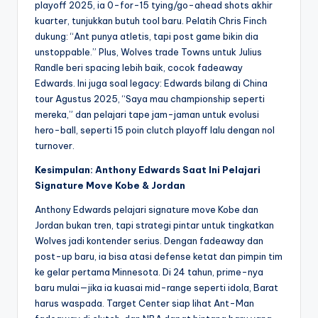
playoff 2025, ia 0-for-15 tying/go-ahead shots akhir
kuarter, tunjukkan butuh tool baru. Pelatih Chris Finch
dukung: “Ant punya atletis, tapi post game bikin dia
unstoppable.” Plus, Wolves trade Towns untuk Julius
Randle beri spacing lebih baik, cocok fadeaway
Edwards. Ini juga soal legacy: Edwards bilang di China
tour Agustus 2025, “Saya mau championship seperti
mereka,” dan pelajari tape jam-jaman untuk evolusi
hero-ball, seperti 15 poin clutch playoff lalu dengan nol
turnover.
Kesimpulan: Anthony Edwards Saat Ini Pelajari
Signature Move Kobe & Jordan
Anthony Edwards pelajari signature move Kobe dan
Jordan bukan tren, tapi strategi pintar untuk tingkatkan
Wolves jadi kontender serius. Dengan fadeaway dan
post-up baru, ia bisa atasi defense ketat dan pimpin tim
ke gelar pertama Minnesota. Di 24 tahun, prime-nya
baru mulai—jika ia kuasai mid-range seperti idola, Barat
harus waspada. Target Center siap lihat Ant-Man