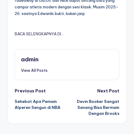
fadeaway di clutch, dan NBA dapat bintang baru yang
campur atletis modern dengan seni klasik. Musim 2025-
26: saatnya Edwards bukti, bukan janji.
BACA SELENGKAPNYA DI…
admin
View All Posts
Post
Previous Post
Next Post
Sehebat Apa Pemain
Devin Booker Sangat
navigation
Alperen Sengun di NBA
Senang Bisa Bermain
Dengan Brooks