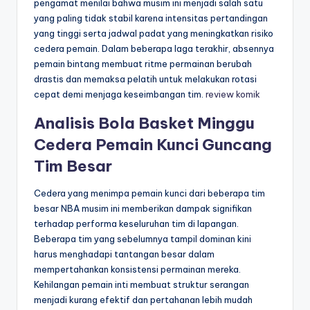
pengamat menilai bahwa musim ini menjadi salah satu
yang paling tidak stabil karena intensitas pertandingan
yang tinggi serta jadwal padat yang meningkatkan risiko
cedera pemain. Dalam beberapa laga terakhir, absennya
pemain bintang membuat ritme permainan berubah
drastis dan memaksa pelatih untuk melakukan rotasi
cepat demi menjaga keseimbangan tim.
review komik
Analisis Bola Basket Minggu
Cedera Pemain Kunci Guncang
Tim Besar
Cedera yang menimpa pemain kunci dari beberapa tim
besar NBA musim ini memberikan dampak signifikan
terhadap performa keseluruhan tim di lapangan.
Beberapa tim yang sebelumnya tampil dominan kini
harus menghadapi tantangan besar dalam
mempertahankan konsistensi permainan mereka.
Kehilangan pemain inti membuat struktur serangan
menjadi kurang efektif dan pertahanan lebih mudah