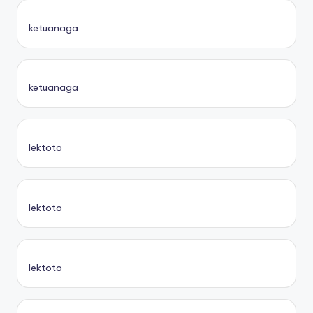
ketuanaga
ketuanaga
lektoto
lektoto
lektoto