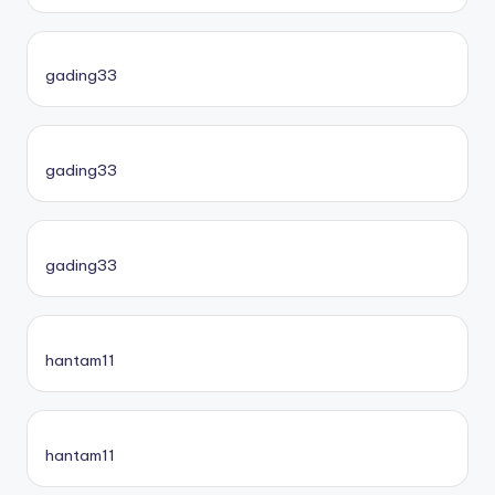
gading33
gading33
gading33
hantam11
hantam11