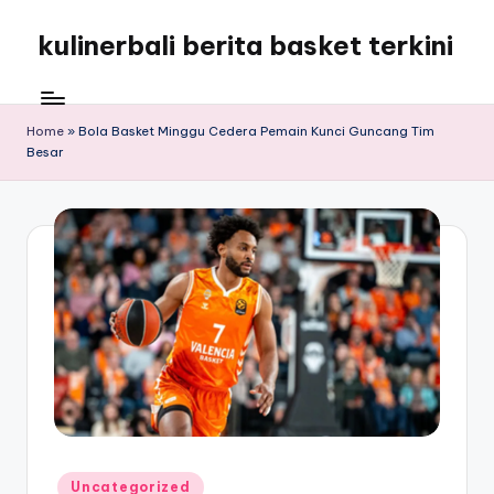
kulinerbali berita basket terkini
Skip
to
kulinerbali
content
memberikan
berita
Home
»
Bola Basket Minggu Cedera Pemain Kunci Guncang Tim
Besar
tentang
bola
terkini
Posted
Uncategorized