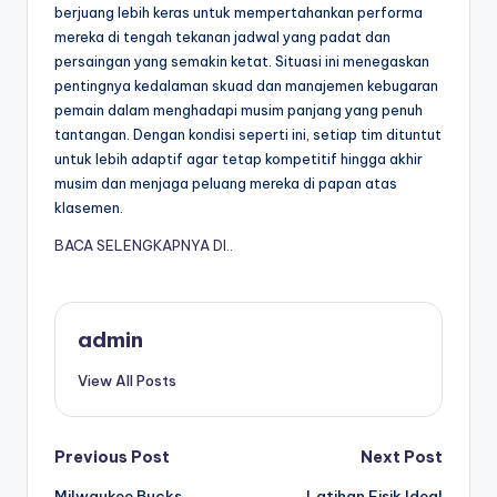
berjuang lebih keras untuk mempertahankan performa
mereka di tengah tekanan jadwal yang padat dan
persaingan yang semakin ketat. Situasi ini menegaskan
pentingnya kedalaman skuad dan manajemen kebugaran
pemain dalam menghadapi musim panjang yang penuh
tantangan. Dengan kondisi seperti ini, setiap tim dituntut
untuk lebih adaptif agar tetap kompetitif hingga akhir
musim dan menjaga peluang mereka di papan atas
klasemen.
BACA SELENGKAPNYA DI..
admin
View All Posts
Post
Previous Post
Next Post
Milwaukee Bucks
Latihan Fisik Ideal