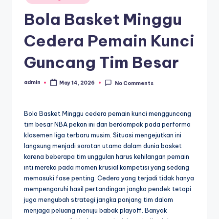
in
Bola Basket Minggu
Cedera Pemain Kunci
Guncang Tim Besar
admin
May 14, 2026
No Comments
Posted
by
Bola Basket Minggu cedera pemain kunci mengguncang
tim besar NBA pekan ini dan berdampak pada performa
klasemen liga terbaru musim. Situasi mengejutkan ini
langsung menjadi sorotan utama dalam dunia basket
karena beberapa tim unggulan harus kehilangan pemain
inti mereka pada momen krusial kompetisi yang sedang
memasuki fase penting. Cedera yang terjadi tidak hanya
mempengaruhi hasil pertandingan jangka pendek tetapi
juga mengubah strategi jangka panjang tim dalam
menjaga peluang menuju babak playoff. Banyak