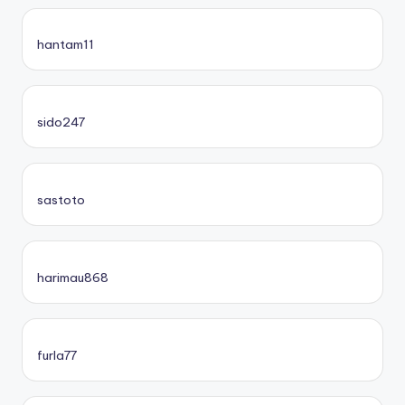
hantam11
sido247
sastoto
harimau868
furla77