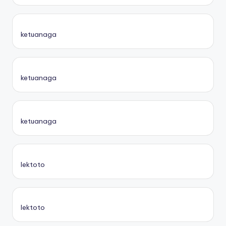
ketuanaga
ketuanaga
ketuanaga
lektoto
lektoto