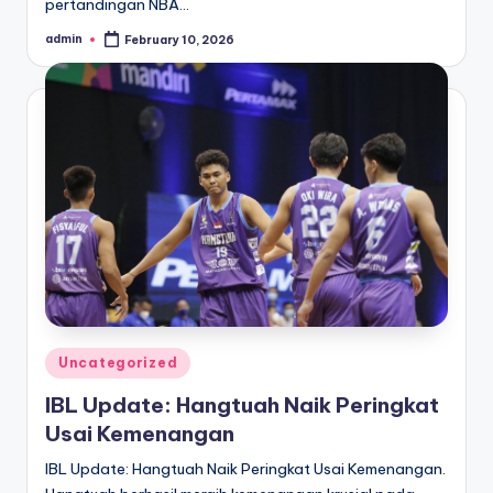
pertandingan NBA…
admin
February 10, 2026
Posted
by
Posted
Uncategorized
in
IBL Update: Hangtuah Naik Peringkat
Usai Kemenangan
IBL Update: Hangtuah Naik Peringkat Usai Kemenangan.