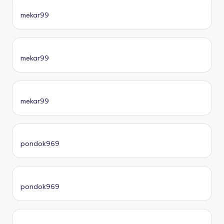
mekar99
mekar99
mekar99
pondok969
pondok969