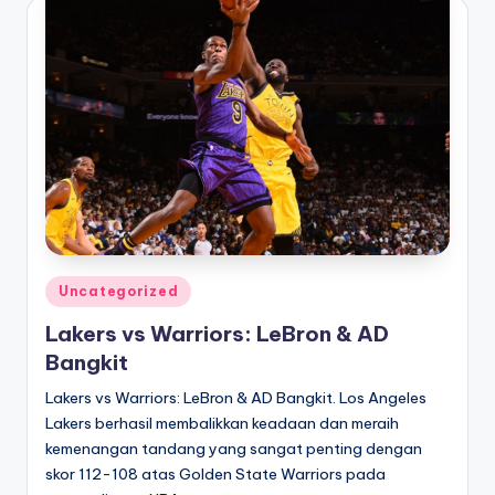
Posted
Uncategorized
in
Lakers vs Warriors: LeBron & AD
Bangkit
Lakers vs Warriors: LeBron & AD Bangkit. Los Angeles
Lakers berhasil membalikkan keadaan dan meraih
kemenangan tandang yang sangat penting dengan
skor 112-108 atas Golden State Warriors pada