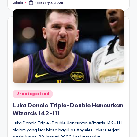
admin
February 3, 2026
Posted
by
Posted
Uncategorized
in
Luka Doncic Triple-Double Hancurkan
Wizards 142-111
Luka Doncic Triple-Double Hancurkan Wizards 142-111.
Malam yang luar biasa bagi Los Angeles Lakers terjadi