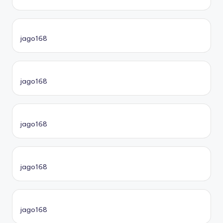
jago168
jago168
jago168
jago168
jago168