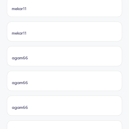
mekar11
mekar11
agam66
agam66
agam66