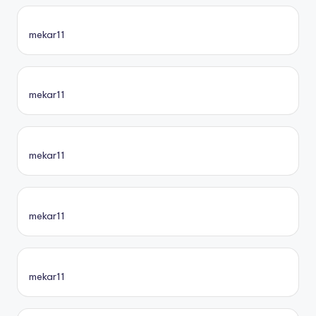
mekar11
mekar11
mekar11
mekar11
mekar11