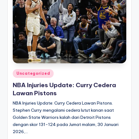
Posted
Uncategorized
in
NBA Injuries Update: Curry Cedera
Lawan Pistons
NBA Injuries Update: Curry Cedera Lawan Pistons.
Stephen Curry mengalami cedera lutut kanan saat
Golden State Warriors kalah dari Detroit Pistons
dengan skor 131-124 pada Jumat malam, 30 Januari
2026,…