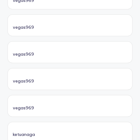
vegas969
vegas969
vegas969
vegas969
vegas969
ketuanaga