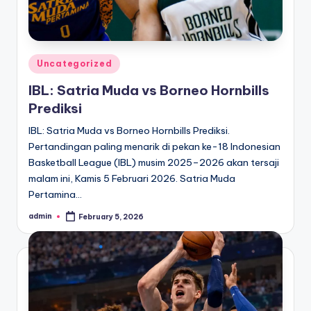
Posted
Uncategorized
in
IBL: Satria Muda vs Borneo Hornbills
Prediksi
IBL: Satria Muda vs Borneo Hornbills Prediksi.
Pertandingan paling menarik di pekan ke-18 Indonesian
Basketball League (IBL) musim 2025–2026 akan tersaji
malam ini, Kamis 5 Februari 2026. Satria Muda
Pertamina…
admin
February 5, 2026
Posted
by