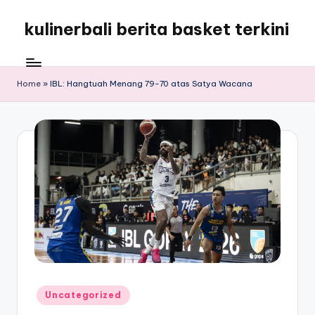
kulinerbali berita basket terkini
Skip
to
kulinerbali
content
memberikan
berita
Home
»
IBL: Hangtuah Menang 79-70 atas Satya Wacana
tentang
bola
terkini
Posted
Uncategorized
in