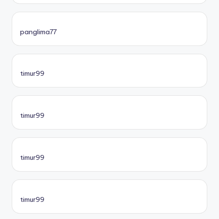
panglima77
timur99
timur99
timur99
timur99