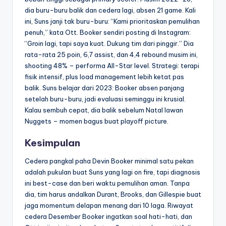
dia buru-buru balik dan cedera lagi, absen 21 game. Kali
ini, Suns janji tak buru-buru: “Kami prioritaskan pemulihan
penuh,” kata Ott. Booker sendiri posting di Instagram:
“Groin lagi, tapi saya kuat. Dukung tim dari pinggir.” Dia
rata-rata 25 poin, 6,7 assist, dan 4,4 rebound musim ini,
shooting 48% – performa All-Star level. Strategi: terapi
fisik intensif, plus load management lebih ketat pas
balik. Suns belajar dari 2023: Booker absen panjang
setelah buru-buru, jadi evaluasi seminggu ini krusial.
Kalau sembuh cepat, dia balik sebelum Natal lawan
Nuggets – momen bagus buat playoff picture.
Kesimpulan
Cedera pangkal paha Devin Booker minimal satu pekan
adalah pukulan buat Suns yang lagi on fire, tapi diagnosis
ini best-case dan beri waktu pemulihan aman. Tanpa
dia, tim harus andalkan Durant, Brooks, dan Gillespie buat
jaga momentum delapan menang dari 10 laga. Riwayat
cedera Desember Booker ingatkan soal hati-hati, dan