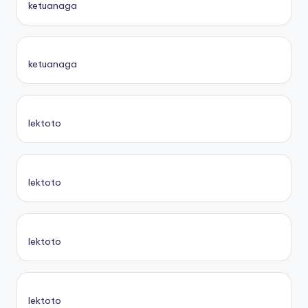
ketuanaga
ketuanaga
lektoto
lektoto
lektoto
lektoto