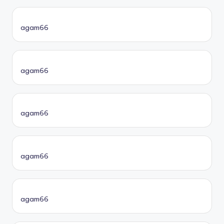
agam66
agam66
agam66
agam66
agam66