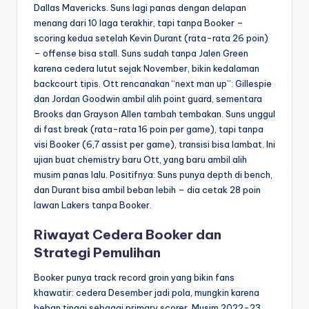
Dallas Mavericks. Suns lagi panas dengan delapan
menang dari 10 laga terakhir, tapi tanpa Booker –
scoring kedua setelah Kevin Durant (rata-rata 26 poin)
– offense bisa stall. Suns sudah tanpa Jalen Green
karena cedera lutut sejak November, bikin kedalaman
backcourt tipis. Ott rencanakan “next man up”: Gillespie
dan Jordan Goodwin ambil alih point guard, sementara
Brooks dan Grayson Allen tambah tembakan. Suns unggul
di fast break (rata-rata 16 poin per game), tapi tanpa
visi Booker (6,7 assist per game), transisi bisa lambat. Ini
ujian buat chemistry baru Ott, yang baru ambil alih
musim panas lalu. Positifnya: Suns punya depth di bench,
dan Durant bisa ambil beban lebih – dia cetak 28 poin
lawan Lakers tanpa Booker.
Riwayat Cedera Booker dan
Strategi Pemulihan
Booker punya track record groin yang bikin fans
khawatir: cedera Desember jadi pola, mungkin karena
beban tinggi sebagai primary scorer. Musim 2022-23,