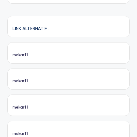
LINK ALTERNATIF :
mekar11
mekar11
mekar11
mekar11