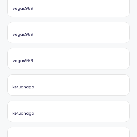
vegas969
vegas969
vegas969
ketuanaga
ketuanaga