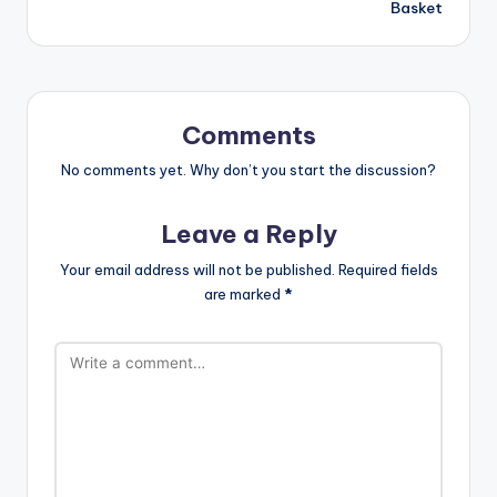
Basket
Comments
No comments yet. Why don’t you start the discussion?
Leave a Reply
Your email address will not be published.
Required fields
are marked
*