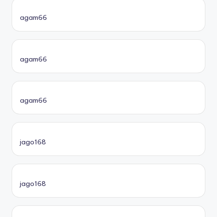
agam66
agam66
agam66
jago168
jago168