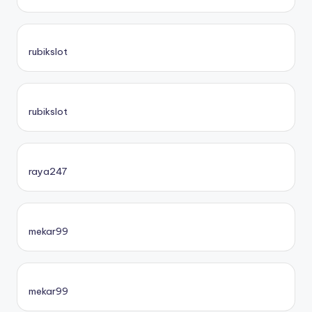
rubikslot
rubikslot
raya247
mekar99
mekar99