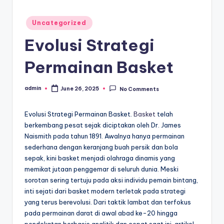
Posted
Uncategorized
in
Evolusi Strategi
Permainan Basket
admin
June 26, 2025
No Comments
Posted
by
Evolusi Strategi Permainan Basket.
Basket
telah
berkembang pesat sejak diciptakan oleh Dr. James
Naismith pada tahun 1891. Awalnya hanya permainan
sederhana dengan keranjang buah persik dan bola
sepak, kini basket menjadi olahraga dinamis yang
memikat jutaan penggemar di seluruh dunia. Meski
sorotan sering tertuju pada aksi individu pemain bintang,
inti sejati dari basket modern terletak pada strategi
yang terus berevolusi. Dari taktik lambat dan terfokus
pada permainan darat di awal abad ke-20 hingga
pendekatan berbasis analitik dan cepat saat ini, artikel