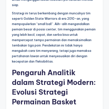
siap.
Strategi ini terus berkembang dengan munculnya tim
seperti Golden State Warriors di era 2010-an, yang
mempopulerkan “small ball”. Alih-alih mengandalkan
pemain besar di posisi center, tim menggunakan pemain
yang lebih kecil, cepat, dan serba bisa untuk
mempercepat tempo permainan dan memaksimalkan
tembakan tiga poin. Pendekatan ini tidak hanya
mengubah cara tim menyerang, tetapi juga memaksa
pertahanan lawan untuk menyesuaikan diri dengan
kecepatan dan fleksibilitas.
Pengaruh Analitik
dalam Strategi Modern:
Evolusi Strategi
Permainan Basket