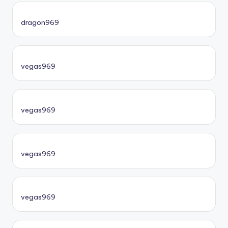
dragon969
vegas969
vegas969
vegas969
vegas969