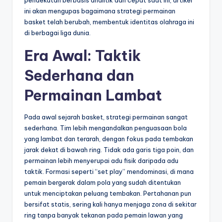
ini akan mengupas bagaimana strategi permainan
basket telah berubah, membentuk identitas olahraga ini
di berbagai liga dunia.
Era Awal: Taktik
Sederhana dan
Permainan Lambat
Pada awal sejarah basket, strategi permainan sangat
sederhana. Tim lebih mengandalkan penguasaan bola
yang lambat dan terarah, dengan fokus pada tembakan
jarak dekat di bawah ring. Tidak ada garis tiga poin, dan
permainan lebih menyerupai adu fisik daripada adu
taktik. Formasi seperti “set play” mendominasi, di mana
pemain bergerak dalam pola yang sudah ditentukan
untuk menciptakan peluang tembakan. Pertahanan pun
bersifat statis, sering kali hanya menjaga zona di sekitar
ring tanpa banyak tekanan pada pemain lawan yang