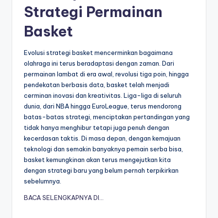
Strategi Permainan
Basket
Evolusi strategi basket mencerminkan bagaimana
olahraga ini terus beradaptasi dengan zaman. Dari
permainan lambat di era awal, revolusi tiga poin, hingga
pendekatan berbasis data, basket telah menjadi
cerminan inovasi dan kreativitas. Liga-liga di seluruh
dunia, dari NBA hingga EuroLeague, terus mendorong
batas-batas strategi, menciptakan pertandingan yang
tidak hanya menghibur tetapi juga penuh dengan
kecerdasan taktis. Di masa depan, dengan kemajuan
teknologi dan semakin banyaknya pemain serba bisa,
basket kemungkinan akan terus mengejutkan kita
dengan strategi baru yang belum pernah terpikirkan
sebelumnya.
BACA SELENGKAPNYA DI…