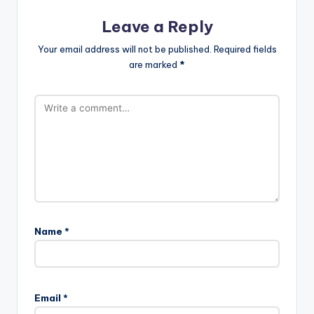
Leave a Reply
Your email address will not be published.
Required fields
are marked
*
Name
*
Email
*