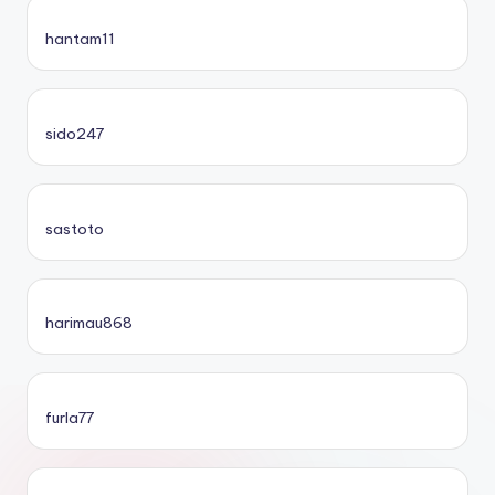
hantam11
sido247
sastoto
harimau868
furla77