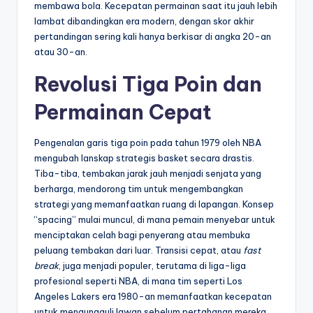
membawa bola. Kecepatan permainan saat itu jauh lebih
lambat dibandingkan era modern, dengan skor akhir
pertandingan sering kali hanya berkisar di angka 20-an
atau 30-an.
Revolusi Tiga Poin dan
Permainan Cepat
Pengenalan garis tiga poin pada tahun 1979 oleh NBA
mengubah lanskap strategis basket secara drastis.
Tiba-tiba, tembakan jarak jauh menjadi senjata yang
berharga, mendorong tim untuk mengembangkan
strategi yang memanfaatkan ruang di lapangan. Konsep
“spacing” mulai muncul, di mana pemain menyebar untuk
menciptakan celah bagi penyerang atau membuka
peluang tembakan dari luar. Transisi cepat, atau
fast
break
, juga menjadi populer, terutama di liga-liga
profesional seperti NBA, di mana tim seperti Los
Angeles Lakers era 1980-an memanfaatkan kecepatan
untuk mengungguli lawan sebelum pertahanan mereka