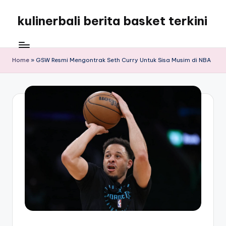
kulinerbali berita basket terkini
Skip
to
kulinerbali
content
memberikan
berita
Home
»
GSW Resmi Mengontrak Seth Curry Untuk Sisa Musim di NBA
tentang
bola
terkini