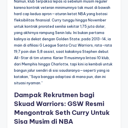
Namun, klub terpaksa lepas ia sebelum musim reguler
karena kontrak veteran minimumnya tak muat di bawah
hard cap kedua apron—aturan ketat NBA yang batasi
fleksibilitas finansial. Curry tunggu hingga November
untuk kontrak prorated senilai sekitar 1,75 juta dolar,
yang akhirnya rampung Senin lalu. Ini bukan pertama
kalinya ia dekat dengan Golden State; pada 2013-14, ia
main di afiliasi G League Santa Cruz Warriors, rata-rata
19,7 poin dan 5,8 assist, saat kakaknya Stephen debut
All-Star di tim utama. Karier 11 musimnya lintasi 10 klub,
dari Memphis hingga Charlotte, tapi kini ia kembali untuk
bangun jalur sendiri di sisi saudaranya—seperti yang ia
katakan, “Saya bangga adaptasi di mana pun, dan ini
situasi nyaman.”
Dampak Rekrutmen bagi
Skuad Warriors: GSW Resmi
Mengontrak Seth Curry Untuk
Sisa Musim di NBA