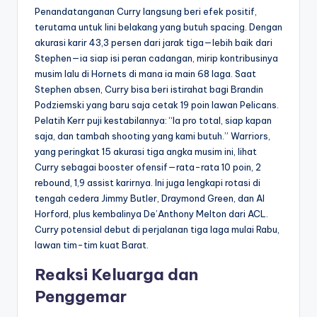
Penandatanganan Curry langsung beri efek positif,
terutama untuk lini belakang yang butuh spacing. Dengan
akurasi karir 43,3 persen dari jarak tiga—lebih baik dari
Stephen—ia siap isi peran cadangan, mirip kontribusinya
musim lalu di Hornets di mana ia main 68 laga. Saat
Stephen absen, Curry bisa beri istirahat bagi Brandin
Podziemski yang baru saja cetak 19 poin lawan Pelicans.
Pelatih Kerr puji kestabilannya: “Ia pro total, siap kapan
saja, dan tambah shooting yang kami butuh.” Warriors,
yang peringkat 15 akurasi tiga angka musim ini, lihat
Curry sebagai booster ofensif—rata-rata 10 poin, 2
rebound, 1,9 assist karirnya. Ini juga lengkapi rotasi di
tengah cedera Jimmy Butler, Draymond Green, dan Al
Horford, plus kembalinya De’Anthony Melton dari ACL.
Curry potensial debut di perjalanan tiga laga mulai Rabu,
lawan tim-tim kuat Barat.
Reaksi Keluarga dan
Penggemar