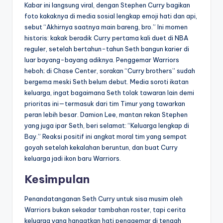
Kabar ini langsung viral, dengan Stephen Curry bagikan
foto kakaknya di media sosial lengkap emoji hati dan api,
sebut “Akhirnya saatnya main bareng, bro.” Ini momen
historis: kakak beradik Curry pertama kali duet di NBA
reguler, setelah bertahun-tahun Seth bangun karier di
luar bayang-bayang adiknya. Penggemar Warriors
heboh; di Chase Center, sorakan “Curry brothers” sudah
bergema meski Seth belum debut. Media soroti ikatan
keluarga, ingat bagaimana Seth tolak tawaran lain demi
prioritas ini—termasuk dari tim Timur yang tawarkan
peran lebih besar. Damion Lee, mantan rekan Stephen
yang juga ipar Seth, beri selamat: “Keluarga lengkap di
Bay.” Reaksi positif ini angkat moral tim yang sempat
goyah setelah kekalahan beruntun, dan buat Curry
keluarga jadi ikon baru Warriors.
Kesimpulan
Penandatanganan Seth Curry untuk sisa musim oleh
Warriors bukan sekadar tambahan roster, tapi cerita
keluarga yang hangatkan hati penggemar di tengah