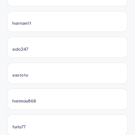
hantam11
sido247
sastoto
harimau868
furla77