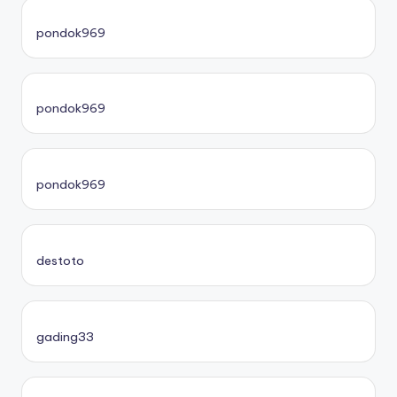
pondok969
pondok969
pondok969
destoto
gading33