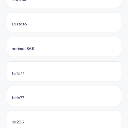
sastoto
harimau868
furla77
furla77
bk236