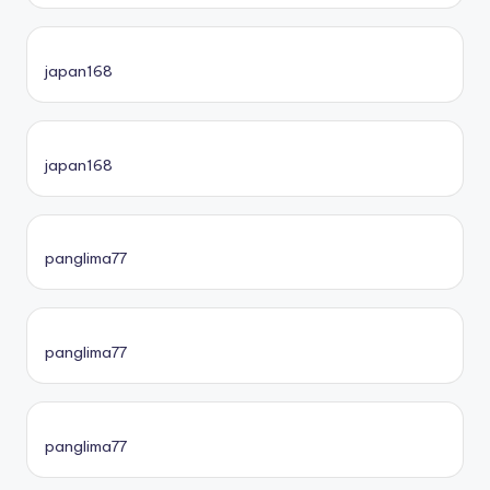
japan168
japan168
panglima77
panglima77
panglima77