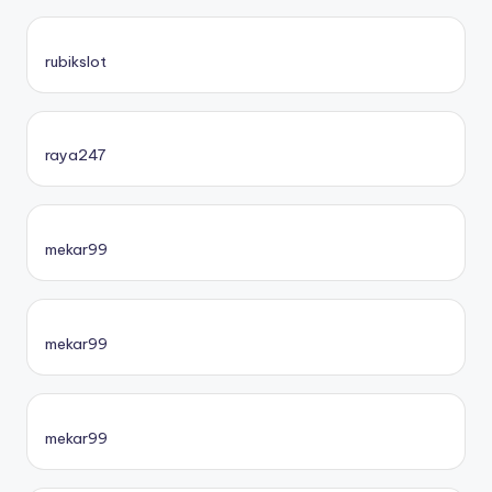
rubikslot
raya247
mekar99
mekar99
mekar99