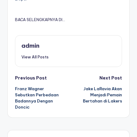
BACA SELENGKAPNYA DI…
admin
View All Posts
Post
Previous Post
Next Post
Franz Wagner
Jake LaRavia Akan
navigation
Sebutkan Perbedaan
Menjadi Pemain
Badannya Dengan
Bertahan di Lakers
Doncic