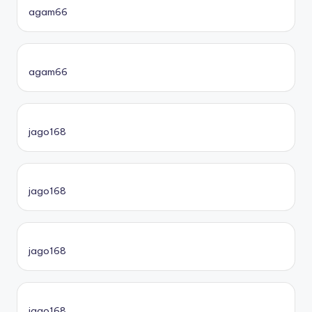
agam66
agam66
jago168
jago168
jago168
jago168