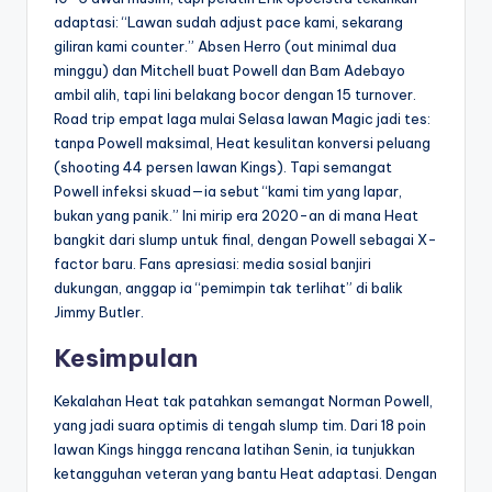
adaptasi: “Lawan sudah adjust pace kami, sekarang
giliran kami counter.” Absen Herro (out minimal dua
minggu) dan Mitchell buat Powell dan Bam Adebayo
ambil alih, tapi lini belakang bocor dengan 15 turnover.
Road trip empat laga mulai Selasa lawan Magic jadi tes:
tanpa Powell maksimal, Heat kesulitan konversi peluang
(shooting 44 persen lawan Kings). Tapi semangat
Powell infeksi skuad—ia sebut “kami tim yang lapar,
bukan yang panik.” Ini mirip era 2020-an di mana Heat
bangkit dari slump untuk final, dengan Powell sebagai X-
factor baru. Fans apresiasi: media sosial banjiri
dukungan, anggap ia “pemimpin tak terlihat” di balik
Jimmy Butler.
Kesimpulan
Kekalahan Heat tak patahkan semangat Norman Powell,
yang jadi suara optimis di tengah slump tim. Dari 18 poin
lawan Kings hingga rencana latihan Senin, ia tunjukkan
ketangguhan veteran yang bantu Heat adaptasi. Dengan