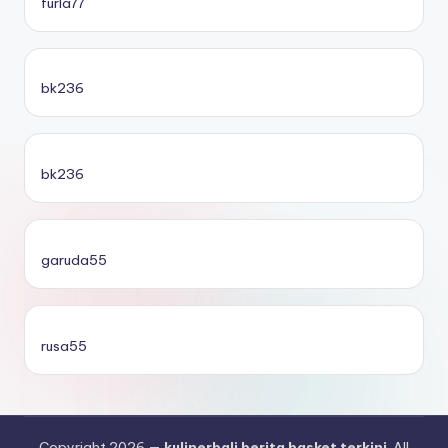
furla77
bk236
bk236
garuda55
rusa55
Copyright 2026 —
kulinerbali berita basket terkini
. All