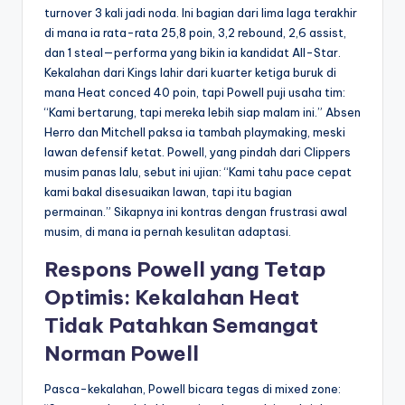
turnover 3 kali jadi noda. Ini bagian dari lima laga terakhir
di mana ia rata-rata 25,8 poin, 3,2 rebound, 2,6 assist,
dan 1 steal—performa yang bikin ia kandidat All-Star.
Kekalahan dari Kings lahir dari kuarter ketiga buruk di
mana Heat conced 40 poin, tapi Powell puji usaha tim:
“Kami bertarung, tapi mereka lebih siap malam ini.” Absen
Herro dan Mitchell paksa ia tambah playmaking, meski
lawan defensif ketat. Powell, yang pindah dari Clippers
musim panas lalu, sebut ini ujian: “Kami tahu pace cepat
kami bakal disesuaikan lawan, tapi itu bagian
permainan.” Sikapnya ini kontras dengan frustrasi awal
musim, di mana ia pernah kesulitan adaptasi.
Respons Powell yang Tetap
Optimis: Kekalahan Heat
Tidak Patahkan Semangat
Norman Powell
Pasca-kekalahan, Powell bicara tegas di mixed zone: