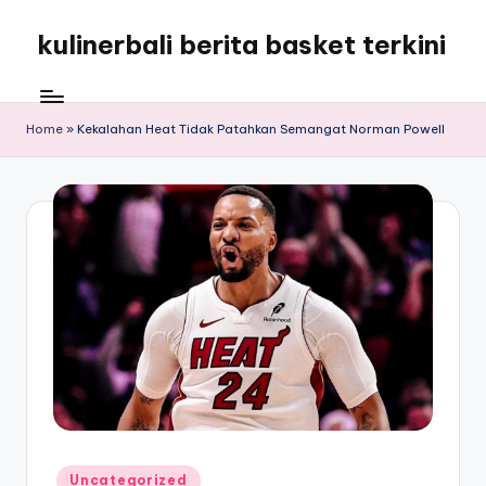
kulinerbali berita basket terkini
Skip
to
kulinerbali
content
memberikan
berita
Home
»
Kekalahan Heat Tidak Patahkan Semangat Norman Powell
tentang
bola
terkini
Posted
Uncategorized