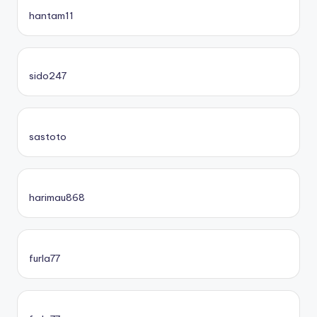
hantam11
sido247
sastoto
harimau868
furla77