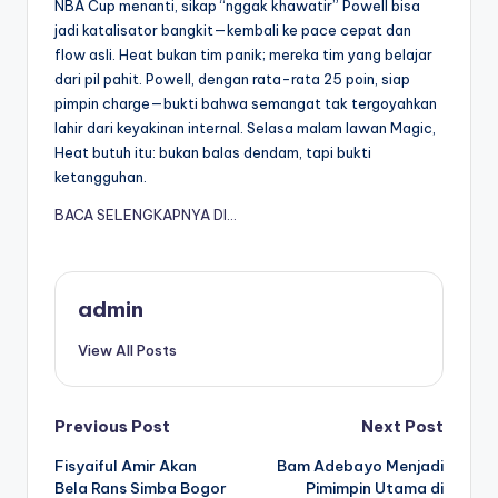
NBA Cup menanti, sikap “nggak khawatir” Powell bisa
jadi katalisator bangkit—kembali ke pace cepat dan
flow asli. Heat bukan tim panik; mereka tim yang belajar
dari pil pahit. Powell, dengan rata-rata 25 poin, siap
pimpin charge—bukti bahwa semangat tak tergoyahkan
lahir dari keyakinan internal. Selasa malam lawan Magic,
Heat butuh itu: bukan balas dendam, tapi bukti
ketangguhan.
BACA SELENGKAPNYA DI…
admin
View All Posts
Post
Previous Post
Next Post
Fisyaiful Amir Akan
Bam Adebayo Menjadi
navigation
Bela Rans Simba Bogor
Pimimpin Utama di