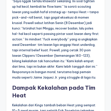
“Saya nggak terlalu khawatir sekarang. Ini soal tighten
up hal kecil, kembali ke flow kami.” Ia soroti scouting
lawan yang sudah hafal strategi up-tempo Heat—tanpa
pick-and-roll berat, tapi gagal eksekusi di momen
krusial. Powell sebut latihan Senin (8 Desember) jadi
kunci: “Istirahat hari Minggu, recover badan, lalu poles
hal-hal kecil seperti passing pintar saat lawan deny first
action.” Ini mindset “fuck everybody” yang ia ungkapkan
awal Desember: tim lawan liga anggap Heat underdog,
tapi internal belief kuat. Powell, yang cetak 30 poin
lawan Clippers 1 Desember (kemenangan 140-123),
bilang kekalahan tak hancurkan itu: “Kami kalah empat
dari lima, tapi ini bukan akhir. Kami lebih tangguh dari ini.”
Responsnya ini bangun moral, terutama bagi pemain
muda seperti Jaime Jaquez Jr. yang struggle di laga itu.
Dampak Kekalahan pada Tim
Heat
Kekalahan dari Kings tambah beban Heat yang sempat
10-5 awal musim, tapi pelatih Erik Spoelstra tekankan