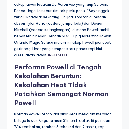
cukup lawan ledakan De’Aaron Fox yang raup 32 poin.
Pasca-laga, ia sebut tim tak perlu panik: “Saya nggak
terlalu khawatir sekarang.” Ini jadi sorotan di tengah
absen Tyler Herro (cedera jempol kaki) dan Davion
Mitchell (cedera selangkangan), di mana Powell ambil
beban lebih besar. Dengan NBA Cup quarterfinal lawan
Orlando Magic Selasa malam ini, sikap Powell jadi obat
getir bagi Heat yang sempat start panas tapi kini
disesuaikan lawan.
INFO SLOT
Performa Powell di Tengah
Kekalahan Beruntun:
Kekalahan Heat Tidak
Patahkan Semangat Norman
Powell
Norman Powell tetap jadi pilar Heat meski tim merosot.
Di laga lawan Kings, ia main 31 menit, cetak 18 poin dari
7/14 tembakan, tambah 3 rebound dan 2 assist, tapi