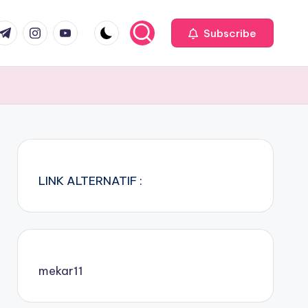
com
r.com
.me
instagram.com
youtube.com
Subscribe
LINK ALTERNATIF :
mekar11