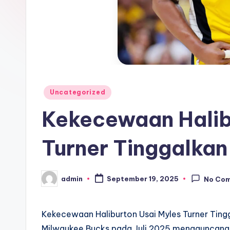
Posted
Uncategorized
in
Kekecewaan Halib
Turner Tinggalkan
admin
September 19, 2025
No Co
Posted
by
Kekecewaan Haliburton Usai Myles Turner Tingg
Milwaukee Bucks pada Juli 2025 mengguncang 