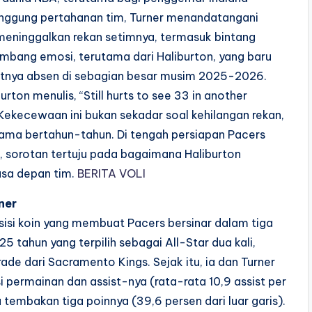
unggung pertahanan tim, Turner menandatangani
 meninggalkan rekan setimnya, termasuk bintang
mbang emosi, terutama dari Haliburton, yang baru
uatnya absen di sebagian besar musim 2025-2026.
ton menulis, “Still hurts to see 33 in another
Kekecewaan ini bukan sekadar soal kehilangan rekan,
selama bertahun-tahun. Di tengah persiapan Pacers
 sorotan tertuju pada bagaimana Haliburton
asa depan tim.
BERITA VOLI
ner
 sisi koin yang membuat Pacers bersinar dalam tiga
25 tahun yang terpilih sebagai All-Star dua kali,
de dari Sacramento Kings. Sejak itu, ia dan Turner
 permainan dan assist-nya (rata-rata 10,9 assist per
tembakan tiga poinnya (39,6 persen dari luar garis).