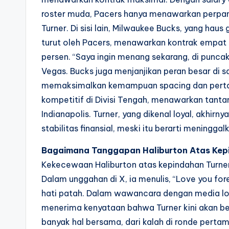
roster muda, Pacers hanya menawarkan perpanj
Turner. Di sisi lain, Milwaukee Bucks, yang haus 
turut oleh Pacers, menawarkan kontrak empat 
persen. “Saya ingin menang sekarang, di puncak 
Vegas. Bucks juga menjanjikan peran besar di
memaksimalkan kemampuan spacing dan pertaha
kompetitif di Divisi Tengah, menawarkan tantan
Indianapolis. Turner, yang dikenal loyal, akhir
stabilitas finansial, meski itu berarti meningga
Bagaimana Tanggapan Haliburton Atas Kepi
Kekecewaan Haliburton atas kepindahan Turner t
Dalam unggahan di X, ia menulis, “Love you fore
hati patah. Dalam wawancara dengan media lok
menerima kenyataan bahwa Turner kini akan ber
banyak hal bersama, dari kalah di ronde pertam