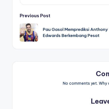
Post
Previous Post
navigation
Pau Gasol Memprediksi Anthony
Edwards Berkembang Pesat
Co
No comments yet. Why do
Leav