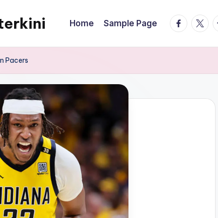
terkini
facebook.
twitte
t
Home
Sample Page
an Pacers