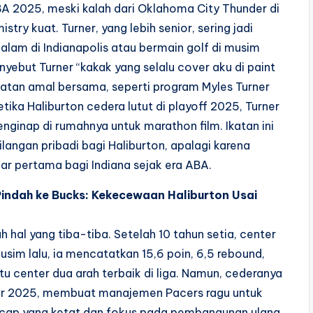
 2025, meski kalah dari Oklahoma City Thunder di
try kuat. Turner, yang lebih senior, sering jadi
lam di Indianapolis atau bermain golf di musim
ebut Turner “kakak yang selalu cover aku di paint
giatan amal bersama, seperti program Myles Turner
ka Haliburton cedera lutut di playoff 2025, Turner
ginap di rumahnya untuk marathon film. Ikatan ini
angan pribadi bagi Haliburton, apalagi karena
pertama bagi Indiana sejak era ABA.
indah ke Bucks: Kekecewaan Haliburton Usai
hal yang tiba-tiba. Setelah 10 tahun setia, center
usim lalu, ia mencatatkan 15,6 poin, 6,5 rebound,
u center dua arah terbaik di liga. Namun, cederanya
khir 2025, membuat manajemen Pacers ragu untuk
cap yang ketat dan fokus pada pembangunan ulang