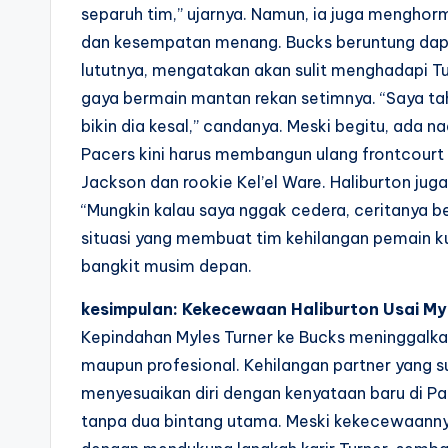
separuh tim,” ujarnya. Namun, ia juga menghorm
dan kesempatan menang. Bucks beruntung dapat d
lututnya, mengatakan akan sulit menghadapi Tur
gaya bermain mantan rekan setimnya. “Saya tah
bikin dia kesal,” candanya. Meski begitu, ada 
Pacers kini harus membangun ulang frontcourt
Jackson dan rookie Kel’el Ware. Haliburton ju
“Mungkin kalau saya nggak cedera, ceritanya b
situasi yang membuat tim kehilangan pemain k
bangkit musim depan.
kesimpulan: Kekecewaan Haliburton Usai My
Kepindahan Myles Turner ke Bucks meninggalkan
maupun profesional. Kehilangan partner yang 
menyesuaikan diri dengan kenyataan baru di P
tanpa dua bintang utama. Meski kekecewaanny