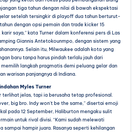
angan tiga tahun dengan nilai di bawah ekspektasi
gelar setelah tersingkir di playoff dua tahun berturut-
tahun dengan opsi pemain dan trade kicker 15
karir saya,” kata Turner dalam konferensi pers di Las
 samping Giannis Antetokounmpo, dengan sistem yang
nannya. Selain itu, Milwaukee adalah kota yang
gan baru tanpa harus pindah terlalu jauh dari
nya memilih langkah pragmatis demi peluang gelar dan
lkan warisan panjangnya di Indiana.
ndahan Myles Turner
erlihat jelas, tapi ia berusaha tetap profesional.
ver, big bro. Indy won’t be the same,” disertai emoji
al pada 12 September, Haliburton mengaku sulit
main untuk rival divisi. “Kami sudah melewati
a sampai hampir juara. Rasanya seperti kehilangan