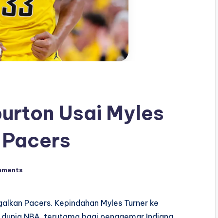
urton Usai Myles
 Pacers
mments
alkan Pacers. Kepindahan Myles Turner ke
dunia NBA, terutama bagi penggemar Indiana