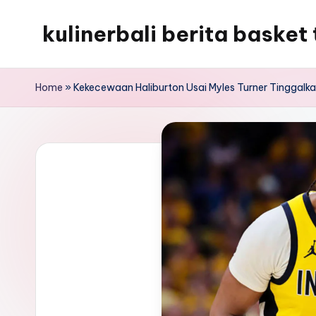
kulinerbali berita basket 
Skip
to
kulinerbali
content
memberikan
Home
»
Kekecewaan Haliburton Usai Myles Turner Tinggalk
berita
tentang
bola
terkini