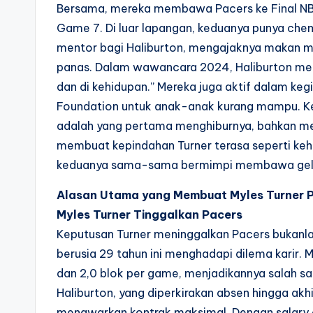
Bersama, mereka membawa Pacers ke Final NBA
Game 7. Di luar lapangan, keduanya punya chemis
mentor bagi Haliburton, mengajaknya makan ma
panas. Dalam wawancara 2024, Haliburton meny
dan di kehidupan.” Mereka juga aktif dalam ke
Foundation untuk anak-anak kurang mampu. Keti
adalah yang pertama menghiburnya, bahkan men
membuat kepindahan Turner terasa seperti kehil
keduanya sama-sama bermimpi membawa gelar 
Alasan Utama yang Membuat Myles Turner P
Myles Turner Tinggalkan Pacers
Keputusan Turner meninggalkan Pacers bukanlah 
berusia 29 tahun ini menghadapi dilema karir. M
dan 2,0 blok per game, menjadikannya salah sat
Haliburton, yang diperkirakan absen hingga a
menawarkan kontrak maksimal. Dengan salary 