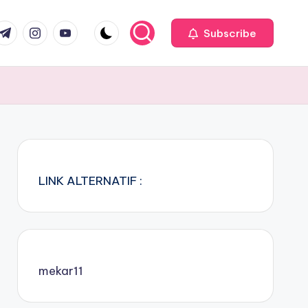
com
r.com
.me
instagram.com
youtube.com
Subscribe
LINK ALTERNATIF :
mekar11