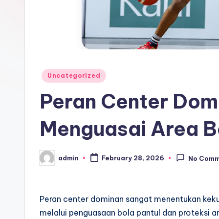
Posted
Uncategorized
in
Peran Center Dom
Menguasai Area B
admin
February 28, 2026
No Comm
Posted
by
Peran center dominan sangat menentukan kek
melalui penguasaan bola pantul dan proteksi a