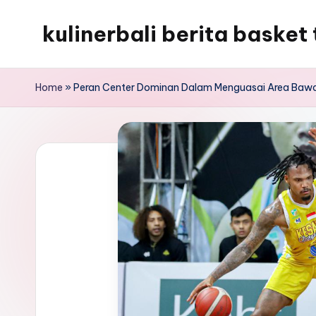
kulinerbali berita basket 
Skip
to
kulinerbali
content
memberikan
Home
»
Peran Center Dominan Dalam Menguasai Area Bawa
berita
tentang
bola
terkini