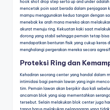
hook shot drop step serta up and under adalah
mencetak poin saat berada dalam penjagaan k
mampu menggunakan kedua tangan dengan sama
menebak ke arah mana mereka akan melakukan
akurat menuju ring. Kekuatan kaki saat melaku
dorong yang stabil sehingga pemain tetap bis
mendapatkan benturan fisik yang cukup keras 
menghalangi pergerakan mereka secara agresif 
Proteksi Ring dan Kemamp
Kehadiran seorang center yang handal dalam 
intimidasi bagi pemain lawan yang ingin menc
tim. Pemain lawan akan berpikir dua kali sebe
ancaman blok yang siap mementahkan serangan
tersebut. Selain melakukan blok center juga h
tanpa harus melakukan pelanggaran yang tidak 