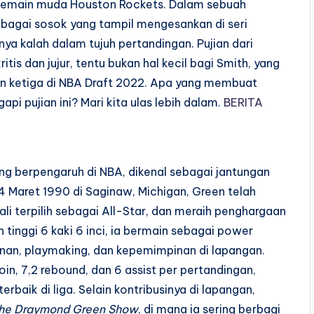
., pemain muda Houston Rockets. Dalam sebuah
bagai sosok yang tampil mengesankan di seri
ya kalah dalam tujuh pertandingan. Pujian dari
itis dan jujur, tentu bukan hal kecil bagi Smith, yang
an ketiga di NBA Draft 2022. Apa yang membuat
 pujian ini? Mari kita ulas lebih dalam.
BERITA
ng berpengaruh di NBA, dikenal sebagai jantungan
4 Maret 1990 di Saginaw, Michigan, Green telah
i terpilih sebagai All-Star, dan meraih penghargaan
 tinggi 6 kaki 6 inci, ia bermain sebagai power
anan, playmaking, dan kepemimpinan di lapangan.
in, 7,2 rebound, dan 6 assist per pertandingan,
erbaik di liga. Selain kontribusinya di lapangan,
he Draymond Green Show
, di mana ia sering berbagi