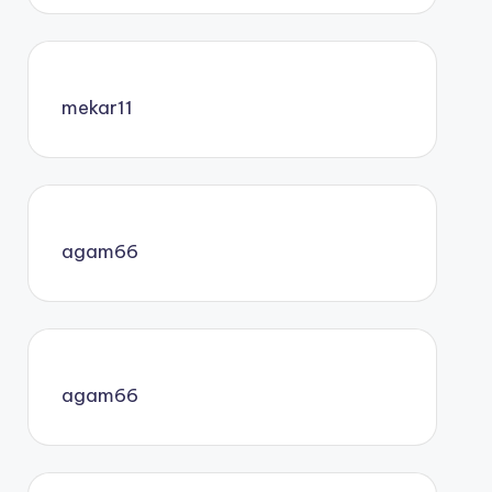
mekar11
agam66
agam66