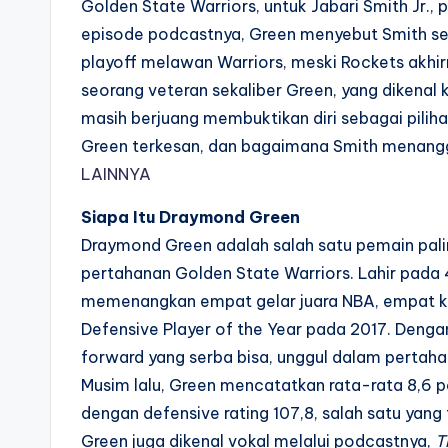
Golden State Warriors, untuk Jabari Smith Jr
episode podcastnya, Green menyebut Smith se
playoff melawan Warriors, meski Rockets akhirn
seorang veteran sekaliber Green, yang dikenal kr
masih berjuang membuktikan diri sebagai pilih
Green terkesan, dan bagaimana Smith menanggapi
LAINNYA
Siapa Itu Draymond Green
Draymond Green adalah salah satu pemain pali
pertahanan Golden State Warriors. Lahir pada 
memenangkan empat gelar juara NBA, empat kal
Defensive Player of the Year pada 2017. Dengan
forward yang serba bisa, unggul dalam pertah
Musim lalu, Green mencatatkan rata-rata 8,6 po
dengan defensive rating 107,8, salah satu yang t
Green juga dikenal vokal melalui podcastnya,
T