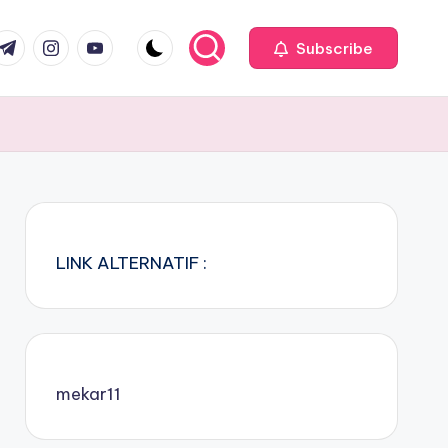
com
r.com
.me
instagram.com
youtube.com
Subscribe
LINK ALTERNATIF :
mekar11