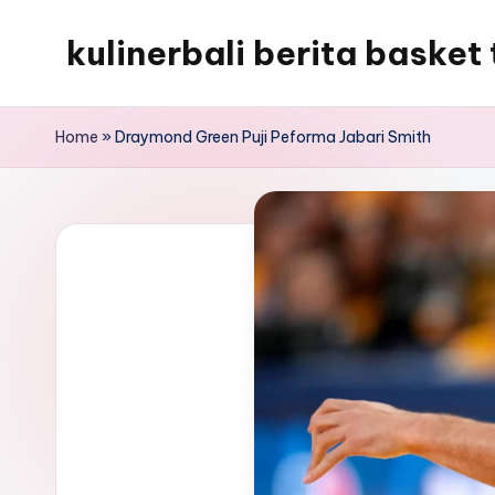
kulinerbali berita basket 
Skip
to
kulinerbali
content
memberikan
Home
»
Draymond Green Puji Peforma Jabari Smith
berita
tentang
bola
terkini