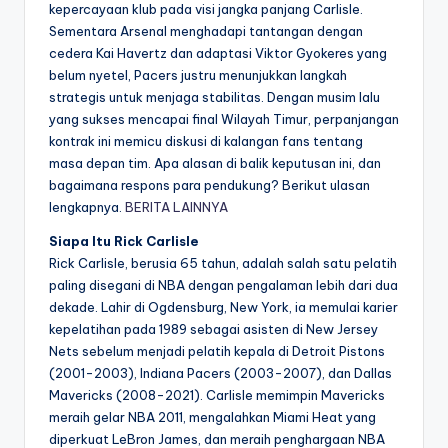
kepercayaan klub pada visi jangka panjang Carlisle.
Sementara Arsenal menghadapi tantangan dengan
cedera Kai Havertz dan adaptasi Viktor Gyokeres yang
belum nyetel, Pacers justru menunjukkan langkah
strategis untuk menjaga stabilitas. Dengan musim lalu
yang sukses mencapai final Wilayah Timur, perpanjangan
kontrak ini memicu diskusi di kalangan fans tentang
masa depan tim. Apa alasan di balik keputusan ini, dan
bagaimana respons para pendukung? Berikut ulasan
lengkapnya.
BERITA LAINNYA
Siapa Itu Rick Carlisle
Rick Carlisle, berusia 65 tahun, adalah salah satu pelatih
paling disegani di NBA dengan pengalaman lebih dari dua
dekade. Lahir di Ogdensburg, New York, ia memulai karier
kepelatihan pada 1989 sebagai asisten di New Jersey
Nets sebelum menjadi pelatih kepala di Detroit Pistons
(2001-2003), Indiana Pacers (2003-2007), dan Dallas
Mavericks (2008-2021). Carlisle memimpin Mavericks
meraih gelar NBA 2011, mengalahkan Miami Heat yang
diperkuat LeBron James, dan meraih penghargaan NBA