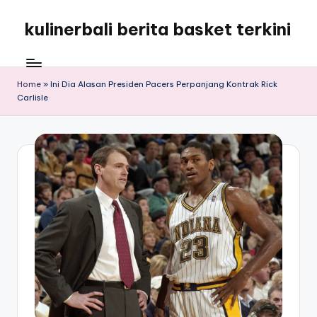
kulinerbali berita basket terkini
Skip
to
kulinerbali
content
memberikan
berita
Home
»
Ini Dia Alasan Presiden Pacers Perpanjang Kontrak Rick
Carlisle
tentang
bola
terkini