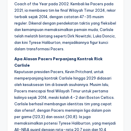
Coach of the Year pada 2002. Kembali ke Pacers pada
2021, ia membawa tim ke final Wilayah Timur 2024, rekor
terbaik sejak 2014, dengan catatan 47-35 musim
reguler. Dikenal dengan pendekatan taktis yang fleksibel
dan kemampuan memaksimalkan pemain muda, Carlisle
telah melatih bintang seperti Dirk Nowitzki, Luka Doncic,
dan kini Tyrese Haliburton, menjadikannya figur kunci
dalam transformasi Pacers.
Apa Alasan Pacers Perpanjang Kontrak Rick
Carlisle
Keputusan presiden Pacers, Kevin Pritchard, untuk
memperpanjang kontrak Carlisle hingga 2029 didasari
oleh kesuksesan tim di bawah asuhannya. Musim lalu,
Pacers mencapai final Wilayah Timur untuk pertama
kalinya sejak 2014, meski kalah 4-2 dari Boston Celtics.
Carlisle berhasil membangun identitas tim yang cepat
dan ofensif, dengan Pacers memimpin liga dalam poin
per game (123,3) dan assist (30,8). Ia juga
memaksimalkan potensi Tyrese Haliburton, yang menjadi
All-NBA guard dengan rata-rata 20,7 poin dan 10,4