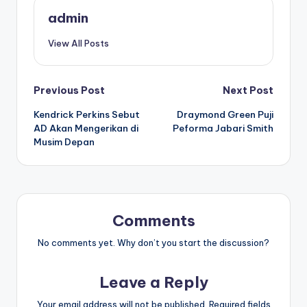
admin
View All Posts
Post
Previous Post
Next Post
Kendrick Perkins Sebut
Draymond Green Puji
navigation
AD Akan Mengerikan di
Peforma Jabari Smith
Musim Depan
Comments
No comments yet. Why don’t you start the discussion?
Leave a Reply
Your email address will not be published.
Required fields