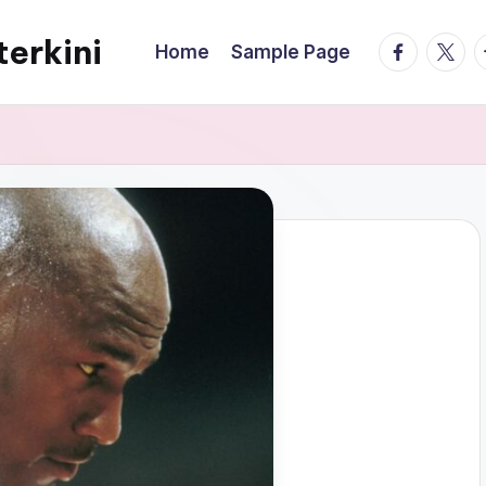
terkini
facebook.
twitte
t
Home
Sample Page