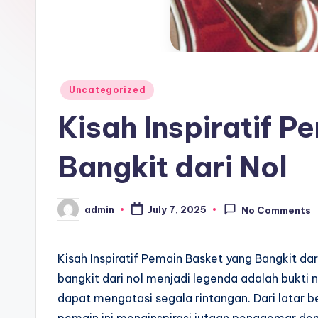
Posted
Uncategorized
in
Kisah Inspiratif 
Bangkit dari Nol
admin
July 7, 2025
No Comments
Posted
by
Kisah Inspiratif Pemain Basket yang Bangkit da
bangkit dari nol menjadi legenda adalah bukti
dapat mengatasi segala rintangan. Dari latar