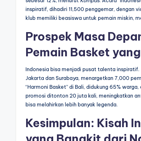
sebesar 12%, menurut
Kompas
. Acara “Indones
inspiratif, dihadiri 11,500 penggemar, dengan vi
klub memiliki beasiswa untuk pemain miskin, 
Prospek Masa Depan:
Pemain Basket yang 
Indonesia bisa menjadi pusat talenta inspirati
Jakarta dan Surabaya, menargetkan 7,000 pemai
“Harmoni Basket” di Bali, didukung 65% warga,
promosi ditonton 20 juta kali, meningkatkan 
bisa melahirkan lebih banyak legenda.
Kesimpulan: Kisah I
yang Bangkit dari N