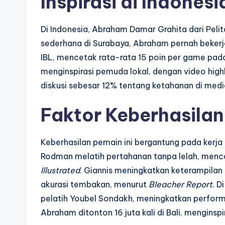
Inspirasi di Indonesi
Di Indonesia, Abraham Damar Grahita dari Pelit
sederhana di Surabaya, Abraham pernah bekerj
IBL, mencetak rata-rata 15 poin per game pa
menginspirasi pemuda lokal, dengan video highl
diskusi sebesar 12% tentang ketahanan di media
Faktor Keberhasilan
Keberhasilan pemain ini bergantung pada kerja
Rodman melatih pertahanan tanpa lelah, menc
Illustrated
. Giannis meningkatkan keterampilan 
akurasi tembakan, menurut
Bleacher Report
. D
pelatih Youbel Sondakh, meningkatkan perfor
Abraham ditonton 16 juta kali di Bali, menginspi