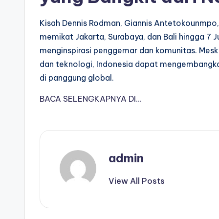
Kisah Dennis Rodman, Giannis Antetokounmpo, 
memikat Jakarta, Surabaya, dan Bali hingga 7 
menginspirasi penggemar dan komunitas. Meski
dan teknologi, Indonesia dapat mengembangka
di panggung global.
BACA SELENGKAPNYA DI…
admin
View All Posts