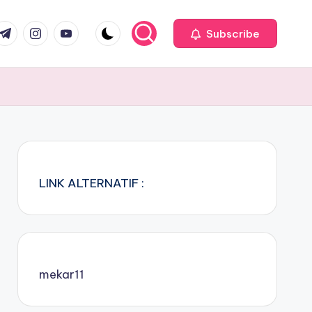
com
r.com
.me
instagram.com
youtube.com
Subscribe
LINK ALTERNATIF :
mekar11