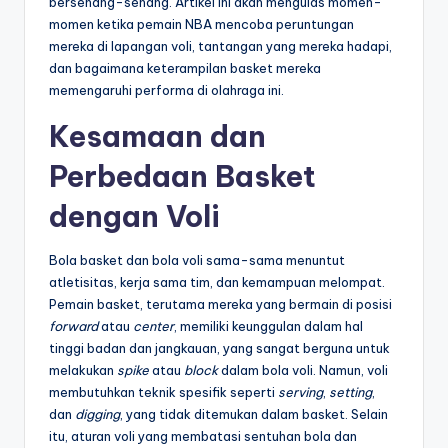
bersenang-senang. Artikel ini akan mengulas momen-
momen ketika pemain NBA mencoba peruntungan
mereka di lapangan voli, tantangan yang mereka hadapi,
dan bagaimana keterampilan basket mereka
memengaruhi performa di olahraga ini.
Kesamaan dan
Perbedaan Basket
dengan Voli
Bola basket dan bola voli sama-sama menuntut
atletisitas, kerja sama tim, dan kemampuan melompat.
Pemain basket, terutama mereka yang bermain di posisi
forward
atau
center
, memiliki keunggulan dalam hal
tinggi badan dan jangkauan, yang sangat berguna untuk
melakukan
spike
atau
block
dalam bola voli. Namun, voli
membutuhkan teknik spesifik seperti
serving
,
setting
,
dan
digging
, yang tidak ditemukan dalam basket. Selain
itu, aturan voli yang membatasi sentuhan bola dan