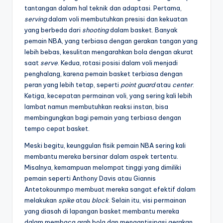
tantangan dalam hal teknik dan adaptasi. Pertama,
serving
dalam voli membutuhkan presisi dan kekuatan
yang berbeda dari
shooting
dalam basket. Banyak
pemain NBA, yang terbiasa dengan gerakan tangan yang
lebih bebas, kesulitan mengarahkan bola dengan akurat
saat
serve
. Kedua, rotasi posisi dalam voli menjadi
penghalang, karena pemain basket terbiasa dengan
peran yang lebih tetap, seperti
point guard
atau
center
.
Ketiga, kecepatan permainan voli, yang sering kali lebih
lambat namun membutuhkan reaksi instan, bisa
membingungkan bagi pemain yang terbiasa dengan
tempo cepat basket.
Meski begitu, keunggulan fisik pemain NBA sering kali
membantu mereka bersinar dalam aspek tertentu.
Misalnya, kemampuan melompat tinggi yang dimiliki
pemain seperti Anthony Davis atau Giannis
Antetokounmpo membuat mereka sangat efektif dalam
melakukan
spike
atau
block
. Selain itu, visi permainan
yang diasah di lapangan basket membantu mereka
dalam membaca arah bola dan mengantisipasi gerakan