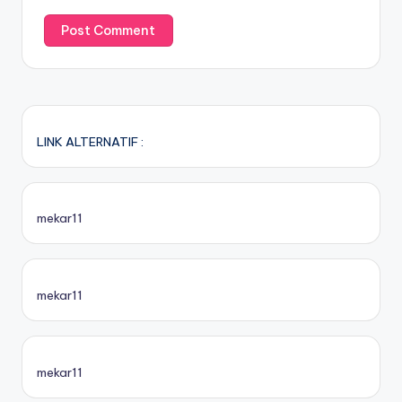
LINK ALTERNATIF :
mekar11
mekar11
mekar11