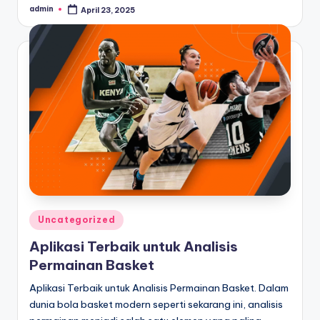
admin
April 23, 2025
Posted
by
Posted
Uncategorized
in
Aplikasi Terbaik untuk Analisis
Permainan Basket
Aplikasi Terbaik untuk Analisis Permainan Basket. Dalam
dunia bola basket modern seperti sekarang ini, analisis