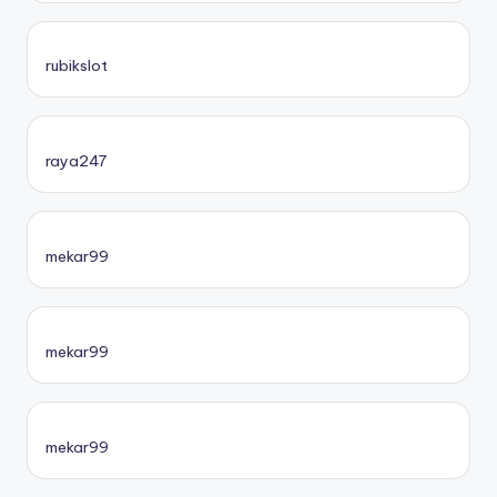
rubikslot
raya247
mekar99
mekar99
mekar99