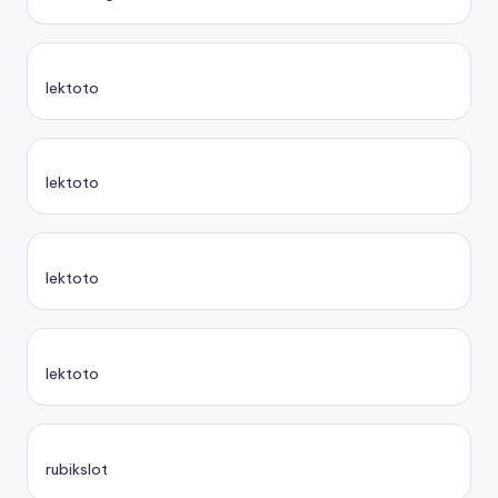
lektoto
lektoto
lektoto
lektoto
rubikslot